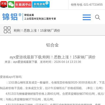
销售专线:
021-67723455
刚刚！悉数上涨！15家钢厂调价
铝合金
ayx爱游戏最新下载:刚刚！悉数上涨！15家钢厂调价
来源：
ayx爱游戏最新下载
发布时间：2026-04-14 13:15:36
爱游戏ayx可靠吗:
：13日唐山钢坯直发成交一般偏弱，仓储现货价格报3020-3030含税出库，下流
制品材价格干流稳，全体成交欠安，估计午后钢坯出厂价格或弱稳。（单位：元/吨）
4月13日马钢修建钢材辅导价格上调40元/吨。合肥库提螺纹钢3780元/吨，线元/
吨；马鞍山库提螺纹钢3770元/吨，线元/吨。
4月13日安徽长江钢铁（宝武长江）合肥区域修建钢材市场价格螺纹钢、盘螺、