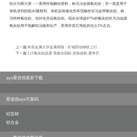
铝分为两大类：一类用作电解铝质料，称为冶金级氧化铝；另一类是用于
有机溶剂的脱水/吸附剂、有机反响催化剂等范畴的非冶金用氧化铝，称
为特种氧化铝，也叫化学品氧化铝。现在全球超97%的氧化铝作为冶金级
氧化铝用于电解铝冶炼和出产，而用作其它用处的仅占2%左右。
上一篇:
有色金属大宗金属周报：矿端扰动铜价上行
下一篇:
115氧化铝晶置 美丽水国际 深海迷航-爱奇艺
ayx爱游戏最新下载
爱游戏ayx可靠吗
铝型材
铝合金